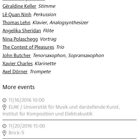
Géraldine Keller
:
Stimme
Lê Quan Ninh
:
Perkussion
Thomas Lehn
:
Klavier, Analogsynthesizer
Angelika Sheridan
:
Flöte
Nina Polaschegg
:
Vortrag
The Contest of Pleasures
:
Trio
John Butcher
:
Tenorsaxophon, Sopransaxophon
Xavier Charles
:
Klarinette
Axel Dörner
:
Trompete
More events
11/16/2016 10:00
,
LECTURE-
ELAK / Universität für Musik und darstellende Kunst,
PERFORMANCE
Institut für Komposition und Elektrakustik
MIT
11/20/2016 15:00
,
DEM
COMPROVISE
Brick-5
ENSEMBLE]H[IATUS