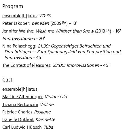
2016
Program
ensemble]h[iatus
:
20:30
EA
Peter Jakober
:
beneden
(
2009
)
- 13'
EA
Jennifer Walshe
:
Wash me Whither than Snow
(
2013
)
- 16'
Improvisationen
- 20'
Nina Polaschegg
:
21:30: Gegenseitiges Befruchten und
Durchdringen – Zum Spannungsfeld von Komposition und
Improvisation
- 45'
The Contest of Pleasures
:
23:00: Improvisationen
- 45'
Cast
ensemble]h[iatus
Martine Altenburger
:
Violoncello
Tiziana Bertoncini
:
Violine
Fabrice Charles
:
Posaune
Isabelle Duthoit
:
Klarinette
Carl Ludwig Hübsch
:
Tuba