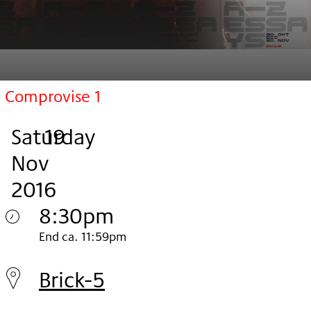
Comprovise 1
Saturday
,
.
.
19
Nov
2016
8:30pm
Saturday
End ca. 11:59pm
19.
Brick-5
Nov