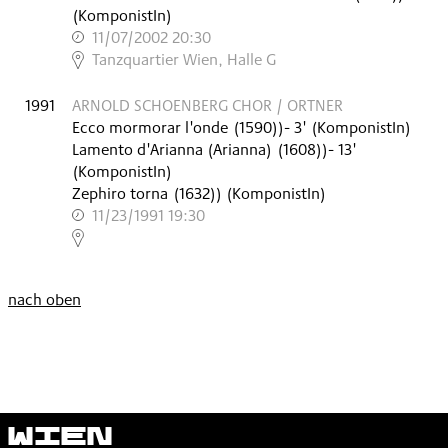
(KomponistIn)
11/07/2002 20:30
,
Tanzquartier Wien, Halle G
1991
ARNOLD SCHOENBERG CHOR / ORTNER
Ecco mormorar l'onde
(
1590)
)
- 3'
(KomponistIn)
Lamento d'Arianna (Arianna)
(
1608)
)
- 13'
(KomponistIn)
Zephiro torna
(
1632)
)
(KomponistIn)
11/23/1991 19:30
,
nach oben
Wien
Modern