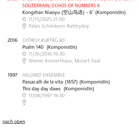
SOUTERRAIN: ECHOS OF NUMBERS II
Kongshan Niaoyu (空山鸟语)
- 6'
(KomponistIn)
11/15/2025 21:00
,
Palais Schönborn-Batthyány
2016
GYÖRGY KURTÁG 90
Psalm 140
(KomponistIn)
11/26/2016 19:30
,
Wiener Konzerthaus, Mozart-Saal
1997
HILLIARD ENSEMBLE
Passacalli de la vita
(
1657
)
(KomponistIn)
This day day daws
(KomponistIn)
11/08/1997 19:30
,
nach oben