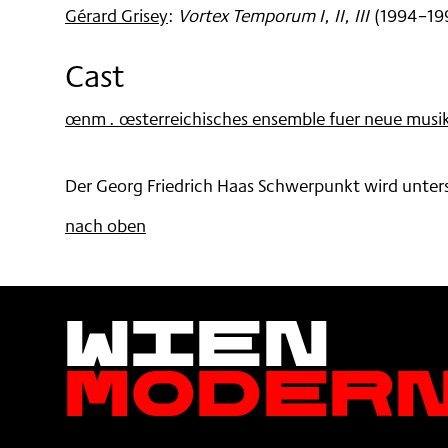
Gérard Grisey
:
Vortex Temporum I, II, III
(
1994–19
Cast
œnm . œsterreichisches ensemble fuer neue musi
Der Georg Friedrich Haas Schwerpunkt wird unters
nach oben
Wien
Moder