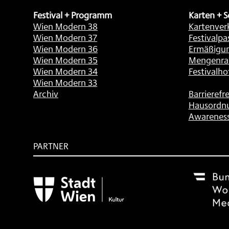
Festival + Programm
Karten + S
Wien Modern 38
Kartenver
Wien Modern 37
Festivalpa
Wien Modern 36
Ermäßigu
Wien Modern 35
Mengenra
Wien Modern 34
Festivalho
Wien Modern 33
Archiv
Barrierefre
Hausordn
Awarenes
PARTNER
Subventionsgeber
Festivalsponsor