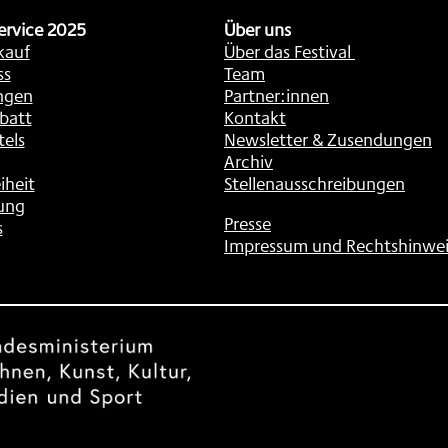
ervice 2025
Über uns
kauf
Über das Festival
ss
Team
ngen
Partner:innen
batt
Kontakt
tels
Newsletter & Zusendungen
Archiv
iheit
Stellenausschreibungen
ung
Presse
s
Impressum und Rechtshinwei