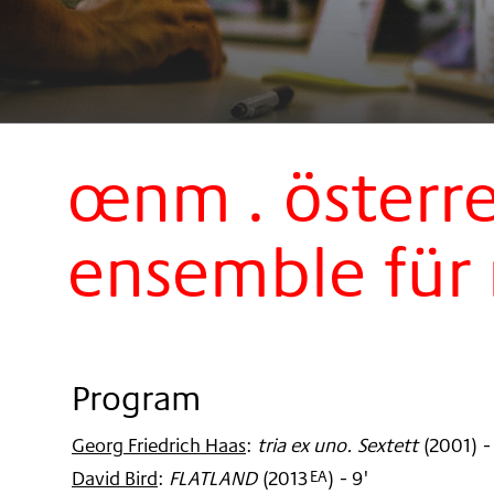
œnm . österre
ensemble für
Program
Georg Friedrich Haas
:
tria ex uno. Sextett
(
2001
)
-
David Bird
:
FLATLAND
(
2013
)
- 9'
EA