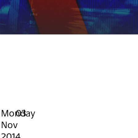
Monday
,
.
.
03
Nov
2014