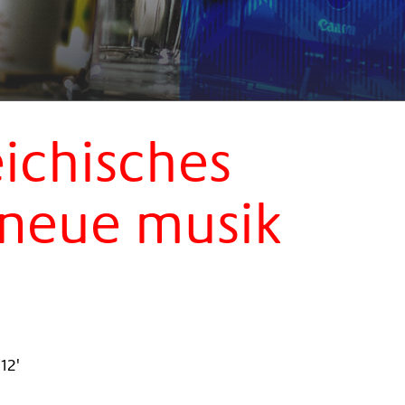
ichisches
 neue musik
 12'