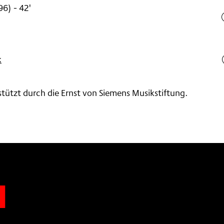
96
)
- 42'
k
tützt durch die Ernst von Siemens Musikstiftung.
n