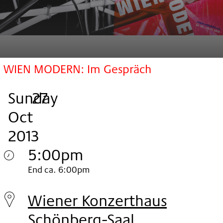
WIEN MODERN: Im Gespräch
Sunday
,
.
.
27
Oct
2013
5:00pm
Sunday
End ca. 6:00pm
27.
Wiener Konzerthaus
Oct
Schönberg-Saal