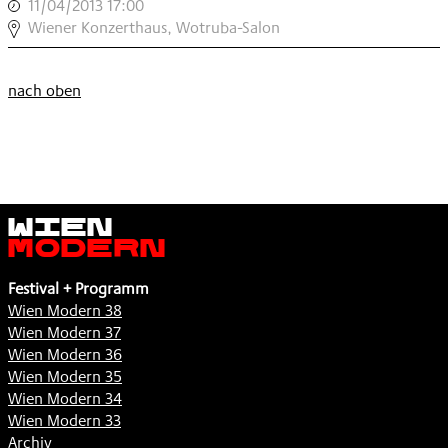
11/04/2013 17:00
,
IM
WIEN
Wiener Konzerthaus, Wotruba-Salon
GESPRÄCH
MODERN:
LATE-
IM
NIGHT
nach oben
GESPRÄCH
,
,
Wien
Modern
Festival + Programm
Wien Modern 38
Wien Modern 37
Wien Modern 36
Wien Modern 35
Wien Modern 34
Wien Modern 33
Archiv