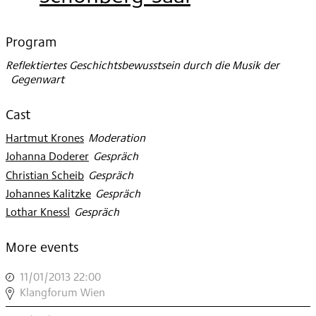
2013
Program
Reflektiertes Geschichtsbewusstsein durch die Musik der
Gegenwart
Cast
Hartmut Krones
:
Moderation
Johanna Doderer
:
Gespräch
Christian Scheib
:
Gespräch
Johannes Kalitzke
:
Gespräch
Lothar Knessl
:
Gespräch
More events
11/01/2013 22:00
,
WIEN
Klangforum Wien
MODERN: