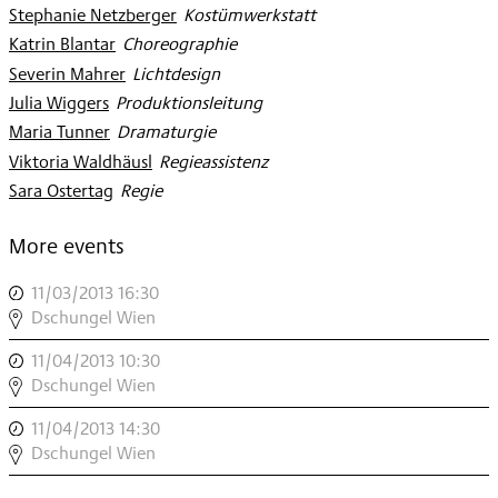
Stephanie Netzberger
:
Kostümwerkstatt
Katrin Blantar
:
Choreographie
Severin Mahrer
:
Lichtdesign
Julia Wiggers
:
Produktionsleitung
Maria Tunner
:
Dramaturgie
Viktoria Waldhäusl
:
Regieassistenz
Sara Ostertag
:
Regie
More events
11/03/2013 16:30
,
DSCHUNGEL
Dschungel Wien
WIEN
11/04/2013 10:30
,
MODERN
DSCHUNGEL
Dschungel Wien
»DAS
WIEN
KIND
11/04/2013 14:30
,
MODERN
DER
DSCHUNGEL
Dschungel Wien
»DAS
SEEHUNDFRAU«
WIEN
KIND
,