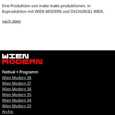
MODERN
DER
Eine Produktion von make make produktionen, in
»DAS
SEEHUNDFRAU«
Koproduktion mit WIEN MODERN und DSCHUNGEL WIEN.
KIND
,
DER
nach oben
SEEHUNDFRAU«
,
Wien
Modern
Festival + Programm
Wien Modern 38
Wien Modern 37
Wien Modern 36
Wien Modern 35
Wien Modern 34
Wien Modern 33
Archiv