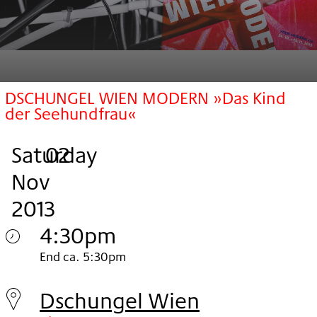
DSCHUNGEL WIEN MODERN »Das Kind
der Seehundfrau«
Saturday
,
.
.
02
Nov
2013
4:30pm
Saturday
End ca. 5:30pm
02.
Dschungel Wien
Nov