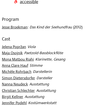
accessible
2013
Program
Jesse Broekman
:
Das Kind der Seehundfrau
(
2012
)
Cast
Jelena Popržan
:
Viola
Maja Osojnik
:
Paetzold-Bassblockflöte
Mona Matbou Riahi
:
Klarinette, Gesang
Anna Clare Hauf
:
Stimme
Michèle Rohrbach
:
Darstellerin
Simon Dietersdorfer
:
Darsteller
Nanna Neudeck
:
Ausstattung
Christian Schlechter
:
Ausstattung
Birgit Kellner
:
Ausstattung
Jennifer Podehl
:
Kostümwerkstatt