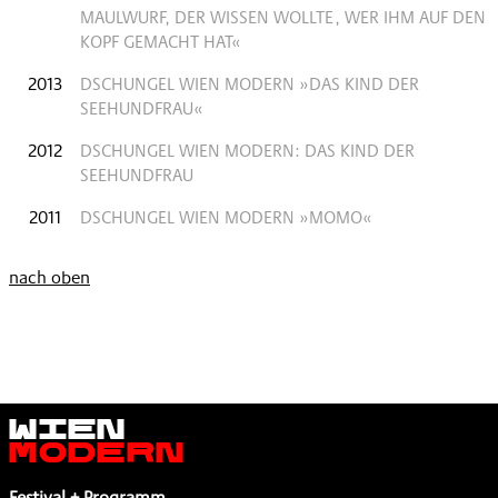
MAULWURF, DER WISSEN WOLLTE, WER IHM AUF DEN
KOPF GEMACHT HAT«
2013
DSCHUNGEL WIEN MODERN »DAS KIND DER
SEEHUNDFRAU«
2012
DSCHUNGEL WIEN MODERN: DAS KIND DER
SEEHUNDFRAU
2011
DSCHUNGEL WIEN MODERN »MOMO«
nach oben
Wien
Modern
Festival + Programm