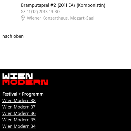
Bramputapsel #2
(
2011
EA
)
(KomponistIn)
11/12/2013 19:30
,
Wiener Konzerthaus, Mozart-Saal
nach oben
Wien
Modern
Festival + Programm
Wien Modern 38
Wien Modern 37
Wien Modern 36
Wien Modern 35
Wien Modern 34