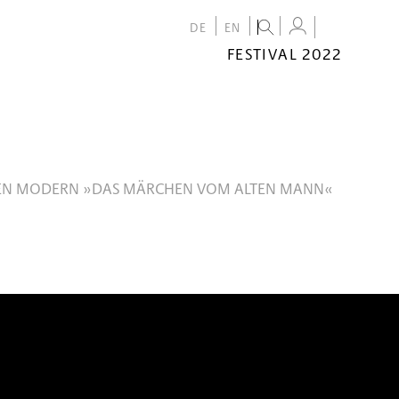
DE
EN
FESTIVAL 2022
FESTIVAL
2022
CALENDAR
VENUES
EN MODERN »DAS MÄRCHEN VOM ALTEN MANN«