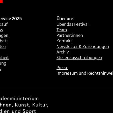
ervice 2025
Über uns
kauf
Über das Festival
ss
Team
ngen
Partner:innen
batt
Kontakt
tels
Newsletter & Zusendungen
Archiv
iheit
Stellenausschreibungen
ung
Presse
s
Impressum und Rechtshinwei