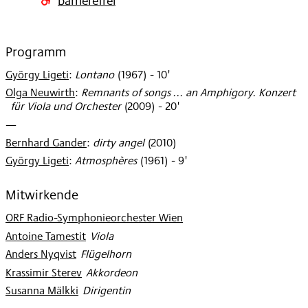
Programm
György Ligeti
:
Lontano
(
1967
)
- 10'
Olga Neuwirth
:
Remnants of songs ... an Amphigory. Konzert
für Viola und Orchester
(
2009
)
- 20'
—
Bernhard Gander
:
dirty angel
(
2010
)
György Ligeti
:
Atmosphères
(
1961
)
- 9'
Mitwirkende
ORF Radio-Symphonieorchester Wien
Antoine Tamestit
:
Viola
Anders Nyqvist
:
Flügelhorn
Krassimir Sterev
:
Akkordeon
Susanna Mälkki
:
Dirigentin