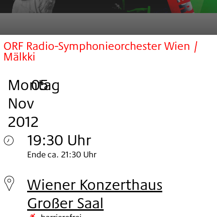
ORF Radio-Symphonieorchester Wien /
Mälkki
Montag
,
.
.
05
Nov
2012
19:30 Uhr
Montag
Ende ca. 21:30 Uhr
05.
Wiener Konzerthaus
Nov
Großer Saal
2012
barrierefrei