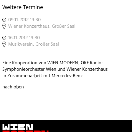
Weitere Termine
09.11.2012 19:30
,
ORF
Wiener Konzerthaus, Großer Saal
RADIO-
16.11.2012 19:30
,
SYMPHONIEORCHESTER
ORF
Musikverein, Großer Saal
WIEN
RADIO-
/
SYMPHONIEORCHESTER
MEISTER
Eine Kooperation von WIEN MODERN, ORF Radio-
WIEN
,
Symphonieorchester Wien und Wiener Konzerthaus
/
In Zusammenarbeit mit Mercedes-Benz
MEISTER
,
nach oben
Wien
Modern