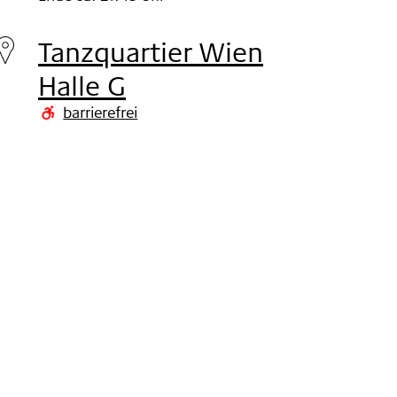
Mittwoch
31.
Tanzquartier Wien
Okt
Halle G
2012
barrierefrei