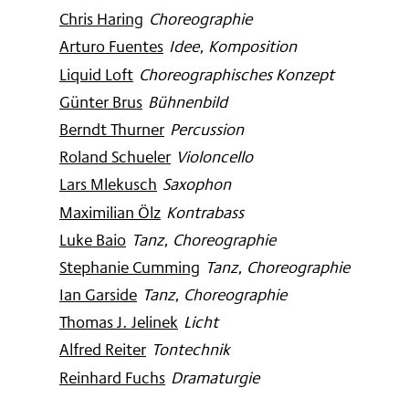
Chris Haring
:
Choreographie
Arturo Fuentes
:
Idee, Komposition
Liquid Loft
:
Choreographisches Konzept
Günter Brus
:
Bühnenbild
Berndt Thurner
:
Percussion
Roland Schueler
:
Violoncello
Lars Mlekusch
:
Saxophon
Maximilian Ölz
:
Kontrabass
Luke Baio
:
Tanz, Choreographie
Stephanie Cumming
:
Tanz, Choreographie
Ian Garside
:
Tanz, Choreographie
Thomas J. Jelinek
:
Licht
Alfred Reiter
:
Tontechnik
Reinhard Fuchs
:
Dramaturgie