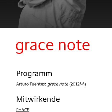
grace note
Programm
Arturo Fuentes
:
grace note
(
2012
)
UA
Mitwirkende
PHACE