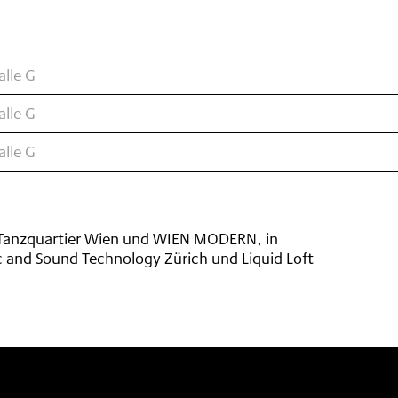
alle G
alle G
alle G
 Tanzquartier Wien und WIEN MODERN, in
 and Sound Technology Zürich und Liquid Loft