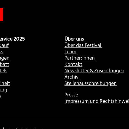
n
ervice 2025
Über uns
kauf
Über das Festival
ss
Team
ngen
Partner:innen
batt
Kontakt
tels
Newsletter & Zusendungen
Archiv
iheit
Stellenausschreibungen
ung
Presse
s
Impressum und Rechtshinwei