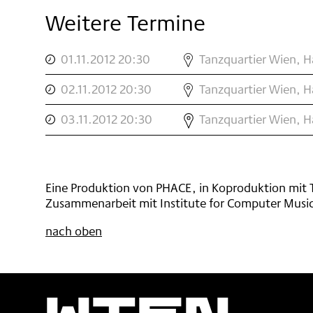
Weitere Termine
,
GRACE
01.11.2012 20:30
Tanzquartier Wien, H
NOTE
,
GRACE
,
02.11.2012 20:30
Tanzquartier Wien, H
NOTE
,
GRACE
,
03.11.2012 20:30
Tanzquartier Wien, H
NOTE
,
Eine Produktion von PHACE, in Koproduktion mit
Zusammenarbeit mit Institute for Computer Music
nach oben
Wien