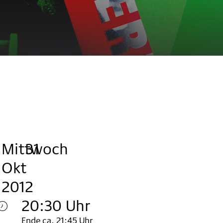
Mittwoch
,
.
.
31
Okt
2012
20:30 Uhr
Ende ca. 21:45 Uhr