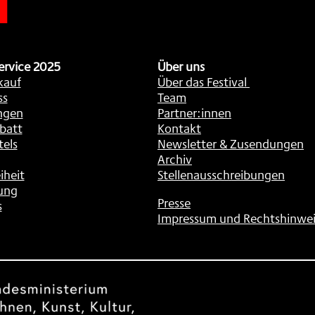
ervice 2025
Über uns
kauf
Über das Festival
ss
Team
ngen
Partner:innen
batt
Kontakt
tels
Newsletter & Zusendungen
Archiv
iheit
Stellenausschreibungen
ung
Presse
s
Impressum und Rechtshinwei