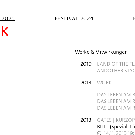
L 2025
FESTIVAL 2024
ek
Werke & Mitwirkungen
2019
LAND OF THE FL
ANDOTHER STA
2014
WORK
DAS LEBEN AM RA
AS LEBEN AM RAN
S LEBEN AM RAN
2013
GATES | KURZO
BILL
(Spezial, L
14.11.2013 19