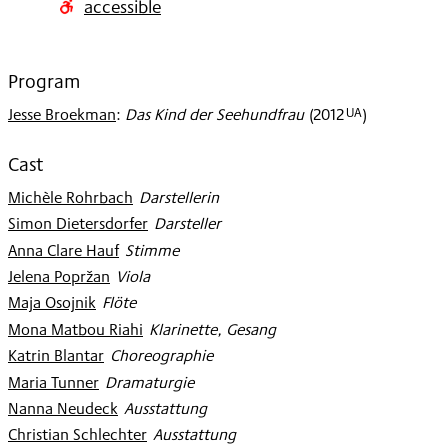
accessible
2012
Program
UA
Jesse Broekman
:
Das Kind der Seehundfrau
(
2012
)
Cast
Michèle Rohrbach
:
Darstellerin
Simon Dietersdorfer
:
Darsteller
Anna Clare Hauf
:
Stimme
Jelena Popržan
:
Viola
Maja Osojnik
:
Flöte
Mona Matbou Riahi
:
Klarinette, Gesang
Katrin Blantar
:
Choreographie
Maria Tunner
:
Dramaturgie
Nanna Neudeck
:
Ausstattung
Christian Schlechter
:
Ausstattung