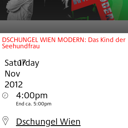
DSCHUNGEL WIEN MODERN: Das Kind der
Seehundfrau
Saturday
,
.
.
17
Nov
2012
4:00pm
Saturday
End ca. 5:00pm
17.
Dschungel Wien
Nov