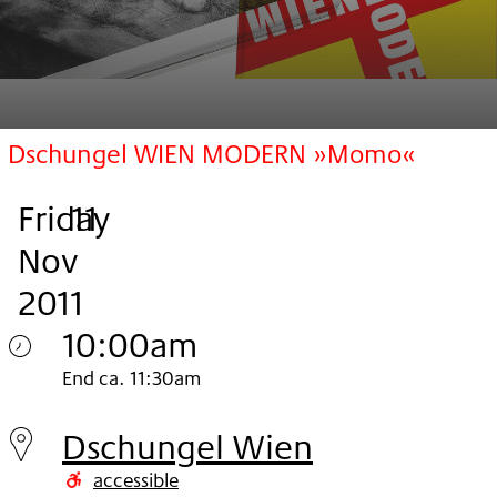
Dschungel WIEN MODERN »Momo«
Friday
,
.
.
11
Nov
2011
10:00am
Friday
End ca. 11:30am
11.
Dschungel Wien
Nov
accessible