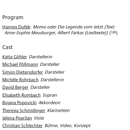
2011
Program
Hannes Dufek
:
Momo oder Die Legende vom Jetzt (Text:
UA
Anne-Sophie Meusburger, Albert Farkas (Liedtexte))
(
)
Cast
Katja Göhler
:
Darstellerin
Michael Pöllmann
:
Darsteller
Simon Dietersdorfer
:
Darsteller
Michèle Rohrbach
:
Darstellerin
David Berger
:
Darsteller
Elisabeth Rombach
:
Sopran
Bojana Popovicki
:
Akkordeon
Theresia Schmidinger
:
Klarinetten
Jelena Popržan
:
Viola
Christian Schlechter
:
Bühne, Video, Konzept