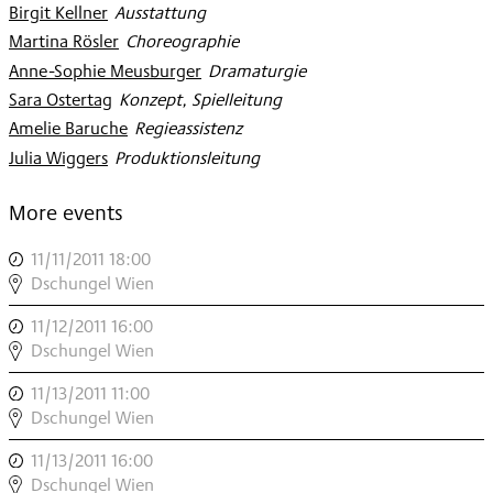
Birgit Kellner
:
Ausstattung
Martina Rösler
:
Choreographie
Anne-Sophie Meusburger
:
Dramaturgie
Sara Ostertag
:
Konzept, Spielleitung
Amelie Baruche
:
Regieassistenz
Julia Wiggers
:
Produktionsleitung
More events
11/11/2011 18:00
,
DSCHUNGEL
Dschungel Wien
WIEN
11/12/2011 16:00
,
MODERN
DSCHUNGEL
Dschungel Wien
»MOMO«
WIEN
,
11/13/2011 11:00
,
MODERN
DSCHUNGEL
Dschungel Wien
»MOMO«
WIEN
,
11/13/2011 16:00
,
MODERN
DSCHUNGEL
Dschungel Wien
»MOMO«