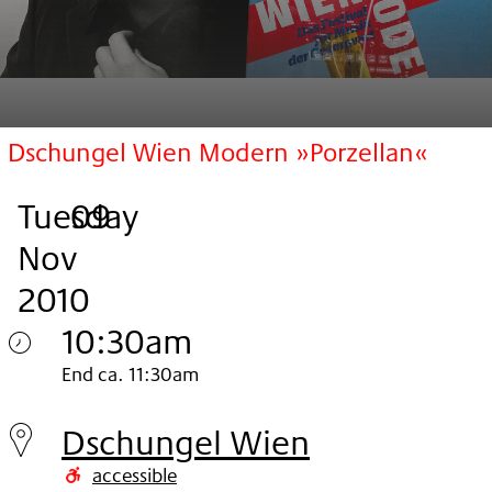
Dschungel Wien Modern »Porzellan«
Tuesday
,
.
.
09
Nov
2010
10:30am
Tuesday
End ca. 11:30am
09.
Dschungel Wien
Nov
accessible