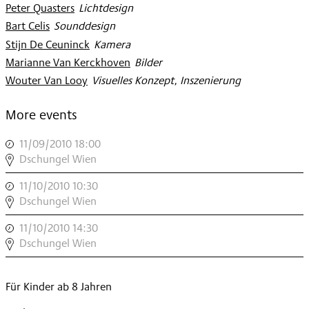
Peter Quasters
:
Lichtdesign
Bart Celis
:
Sounddesign
Stijn De Ceuninck
:
Kamera
Marianne Van Kerckhoven
:
Bilder
Wouter Van Looy
:
Visuelles Konzept, Inszenierung
More events
11/09/2010 18:00
,
DSCHUNGEL
Dschungel Wien
WIEN
11/10/2010 10:30
,
MODERN
DSCHUNGEL
Dschungel Wien
»PORZELLAN«
WIEN
,
11/10/2010 14:30
,
MODERN
DSCHUNGEL
Dschungel Wien
»PORZELLAN«
WIEN
,
MODERN
Für Kinder ab 8 Jahren
»PORZELLAN«
,