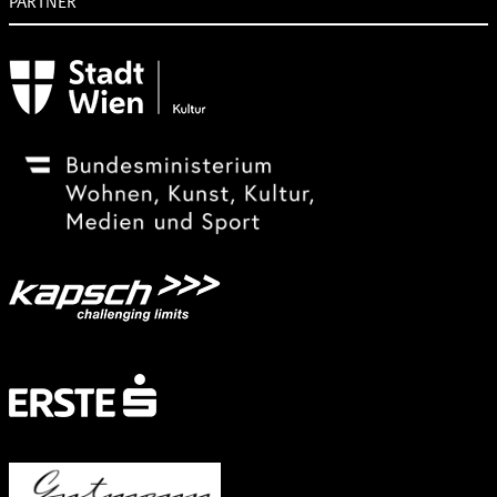
PARTNER
Subventionsgeber
Festivalsponsor