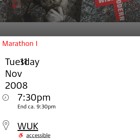
Marathon I
Tuesday
,
.
.
11
Nov
2008
7:30pm
Tuesday
End ca. 9:30pm
11.
WUK
Nov
accessible