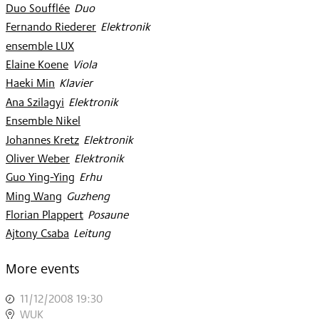
Duo Soufflée
:
Duo
Fernando Riederer
:
Elektronik
ensemble LUX
Elaine Koene
:
Viola
Haeki Min
:
Klavier
Ana Szilagyi
:
Elektronik
Ensemble Nikel
Johannes Kretz
:
Elektronik
Oliver Weber
:
Elektronik
Guo Ying-Ying
:
Erhu
Ming Wang
:
Guzheng
Florian Plappert
:
Posaune
Ajtony Csaba
:
Leitung
More events
11/12/2008 19:30
,
MARATHON
WUK