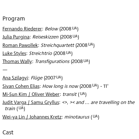
2008
Program
UA
Fernando Riederer
:
Below
(
2008
)
UA
Julia Purgina
:
Reiseskizzen
(
2008
)
UA
Roman Pawollek
:
Streichquartett
(
2008
)
UA
Luke Styles
:
Streichtrio
(
2008
)
UA
Thomas Wally
:
Transfigurations
(
2008
)
—
UA
Ana Szilagyi
:
Flüge
(
2007
)
UA
Sivan Cohen Elias
:
How long is now
(
2008
)
- 11'
UA
Mi-Sun Kim / Oliver Weber
:
transit
(
)
Judit Varga / Samu Gryllus
:
<>, >< and ... are travelling on the
UA
train
(
)
UA
Wei-ya Lin / Johannes Kretz
:
minotaurus
(
)
Cast