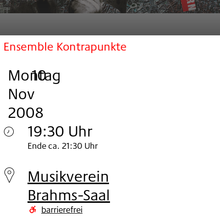
Ensemble Kontrapunkte
Montag
,
.
.
10
Nov
2008
19:30 Uhr
Montag
Ende ca. 21:30 Uhr
10.
Musikverein
Nov
Brahms-Saal
2008
barrierefrei