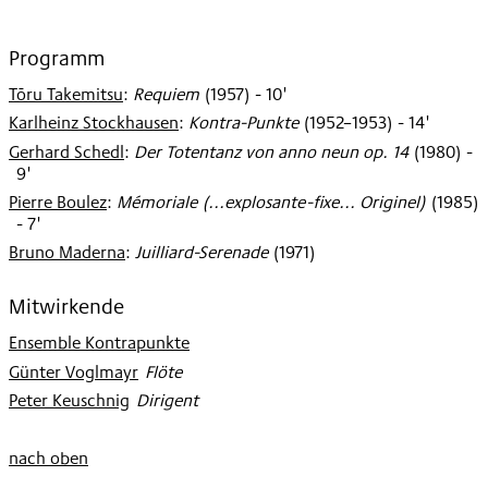
Programm
Tōru Takemitsu
:
Requiem
(
1957
)
- 10'
Karlheinz Stockhausen
:
Kontra-Punkte
(
1952–1953
)
- 14'
Gerhard Schedl
:
Der Totentanz von anno neun op. 14
(
1980
)
-
9'
Pierre Boulez
:
Mémoriale (...explosante-fixe... Originel)
(
1985
)
- 7'
Bruno Maderna
:
Juilliard-Serenade
(
1971
)
Mitwirkende
Ensemble Kontrapunkte
Günter Voglmayr
:
Flöte
Peter Keuschnig
:
Dirigent
nach oben