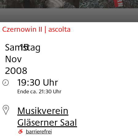
Czernowin II | ascolta
Samstag
,
.
.
15
Nov
2008
19:30 Uhr
Samstag
Ende ca. 21:30 Uhr
15.
Musikverein
Nov
Gläserner Saal
2008
barrierefrei