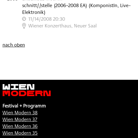
schnitt//stelle
(
2006–2008
EA
)
(KomponistIn, Live-
Elektronik)
11/14/2008 20:30
,
Wiener Konzerthaus, Neuer Saal
nach oben
Wien
Modern
Festival + Programm
Wien Modern 38
Wien Modern 37
Wien Modern 36
Wien Modern 35