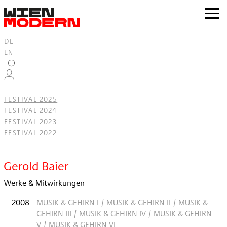
Inhalt
springen
zur
Navig
DE
EN
FESTIVAL 2025
FESTIVAL 2024
FESTIVAL 2023
FESTIVAL 2022
Filter
Gerold Baier
Werke & Mitwirkungen
2008
MUSIK & GEHIRN I / MUSIK & GEHIRN II / MUSIK &
GEHIRN III / MUSIK & GEHIRN IV / MUSIK & GEHIRN
V / MUSIK & GEHIRN VI