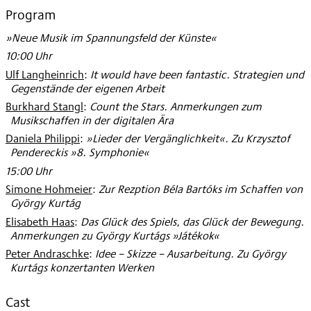
2006
Program
»Neue Musik im Spannungsfeld der Künste«
10:00 Uhr
Ulf Langheinrich
:
It would have been fantastic. Strategien und
Gegenstände der eigenen Arbeit
Burkhard Stangl
:
Count the Stars. Anmerkungen zum
Musikschaffen in der digitalen Ära
Daniela Philippi
:
»Lieder der Vergänglichkeit«. Zu Krzysztof
Pendereckis »8. Symphonie«
15:00 Uhr
Simone Hohmeier
:
Zur Rezption Béla Bartóks im Schaffen von
György Kurtág
Elisabeth Haas
:
Das Glück des Spiels, das Glück der Bewegung.
Anmerkungen zu György Kurtágs »Játékok«
Peter Andraschke
:
Idee – Skizze – Ausarbeitung. Zu György
Kurtágs konzertanten Werken
Cast