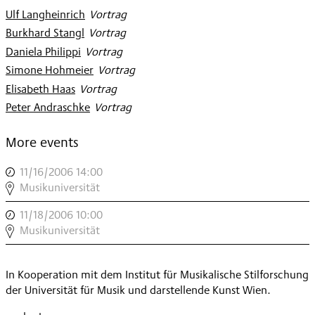
Ulf Langheinrich
:
Vortrag
Burkhard Stangl
:
Vortrag
Daniela Philippi
:
Vortrag
Simone Hohmeier
:
Vortrag
Elisabeth Haas
:
Vortrag
Peter Andraschke
:
Vortrag
More events
11/16/2006 14:00
,
SYMPOSION
Musikuniversität
WIEN
11/18/2006 10:00
,
MODERN
SYMPOSION
Musikuniversität
,
WIEN
MODERN
In Kooperation mit dem Institut für Musikalische Stilforschung
,
der Universität für Musik und darstellende Kunst Wien.