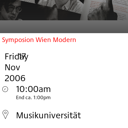
Symposion Wien Modern
Friday
,
.
.
17
Nov
2006
10:00am
Friday
End ca. 1:00pm
17.
Musikuniversität
Nov