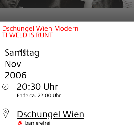
Dschungel Wien Modern
TI WELD IS RUNT
Samstag
,
.
.
11
Nov
2006
20:30 Uhr
Samstag
Ende ca. 22:00 Uhr
11.
Dschungel Wien
Nov
barrierefrei
2006