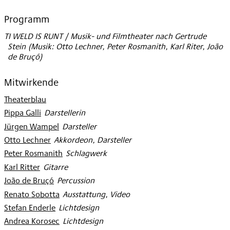
Programm
TI WELD IS RUNT / Musik- und Filmtheater nach Gertrude
Stein (Musik: Otto Lechner, Peter Rosmanith, Karl Riter, João
de Bruçó)
Mitwirkende
Theaterblau
Pippa Galli
:
Darstellerin
Jürgen Wampel
:
Darsteller
Otto Lechner
:
Akkordeon, Darsteller
Peter Rosmanith
:
Schlagwerk
Karl Ritter
:
Gitarre
João de Bruçó
:
Percussion
Renato Sobotta
:
Ausstattung, Video
Stefan Enderle
:
Lichtdesign
Andrea Korosec
:
Lichtdesign