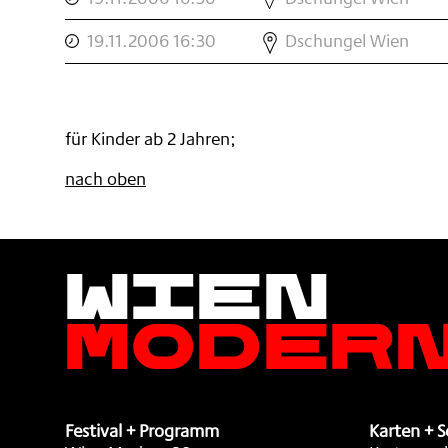
WIEN
DER
,
DSCHUNGEL
MODERN
GLÜCKLICHE
19.11.2006 16:30
Dschungel Wien
WIEN
DER
PRINZ
MODERN
GLÜCKLICHE
,
ÜBERRASCHUNG
PRINZ
,
,
für Kinder ab 2 Jahren;
nach oben
Wien
Moder
Festival + Programm
Karten + S