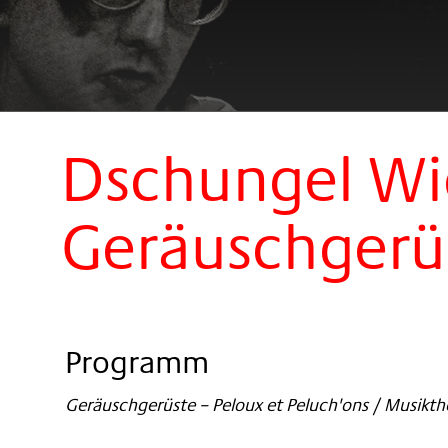
Dschungel W
Geräuschgerü
Programm
Geräuschgerüste – Peloux et Peluch'ons / Musikth