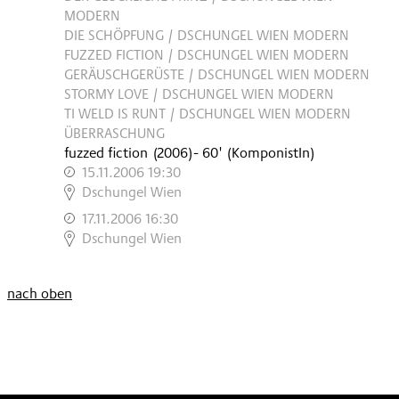
MODERN
DIE SCHÖPFUNG / DSCHUNGEL WIEN MODERN
FUZZED FICTION / DSCHUNGEL WIEN MODERN
GERÄUSCHGERÜSTE / DSCHUNGEL WIEN MODERN
STORMY LOVE / DSCHUNGEL WIEN MODERN
TI WELD IS RUNT / DSCHUNGEL WIEN MODERN
ÜBERRASCHUNG
fuzzed fiction
(
2006
)
- 60'
(KomponistIn)
15.11.2006 19:30
,
Dschungel Wien
17.11.2006 16:30
,
Dschungel Wien
nach oben