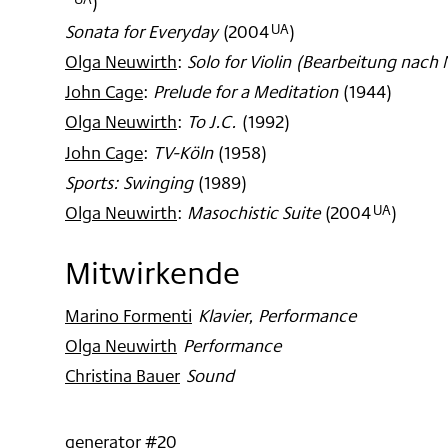
)
Sonata for Everyday
(
2004
)
UA
Olga Neuwirth
:
Solo for Violin (Bearbeitung nach
John Cage
:
Prelude for a Meditation
(
1944
)
Olga Neuwirth
:
To J.C.
(
1992
)
John Cage
:
TV-Köln
(
1958
)
Sports: Swinging
(
1989
)
Olga Neuwirth
:
Masochistic Suite
(
2004
)
UA
Mitwirkende
Marino Formenti
:
Klavier, Performance
Olga Neuwirth
:
Performance
Christina Bauer
:
Sound
generator #20