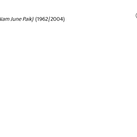
 Nam June Paik)
(
1962/2004
)