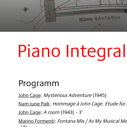
Piano Integral
Programm
John Cage
:
Mysterious Adventure
(
1945
)
Nam June Paik
:
Hommage à John Cage. Etude für K
John Cage
:
A room
(
1943
)
- 3'
Marino Formenti
:
Fontana Mix / As My Musical M
UA