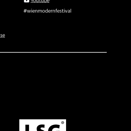
Youtube
#wienmodernfestival
se