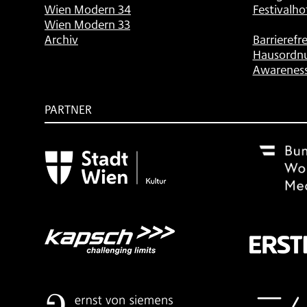
Wien Modern 34
Festivalho
Wien Modern 33
Archiv
Barrierefre
Hausordn
Awarenes
PARTNER
Subventionsgeber
Festivalsponsor
Mit
freundlicher