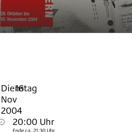
Dienstag
,
.
.
16
Nov
2004
20:00 Uhr
Ende ca. 21:30 Uhr