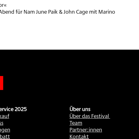
or«
n Abend für Nam June Paik & John Cage mit Marino
n
ervice 2025
Über uns
kauf
Über das Festival
ss
Team
ngen
Partner:innen
batt
Kontakt