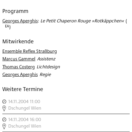
Programm
Georges Aperghis
:
Le Petit Chaperon Rouge »Rotkäppchen«
(
EA
)
Mitwirkende
Ensemble Reflex Straßburg
Marcus Gammel
:
Assistenz
Thomas Costerg
:
Lichtdesign
Georges Aperghis
:
Regie
Weitere Termine
14.11.2004 11:00
,
DSCHUNGEL
Dschungel Wien
WIEN
14.11.2004 16:00
,
MODERN
DSCHUNGEL
Dschungel Wien
ROTKÄPPCHEN