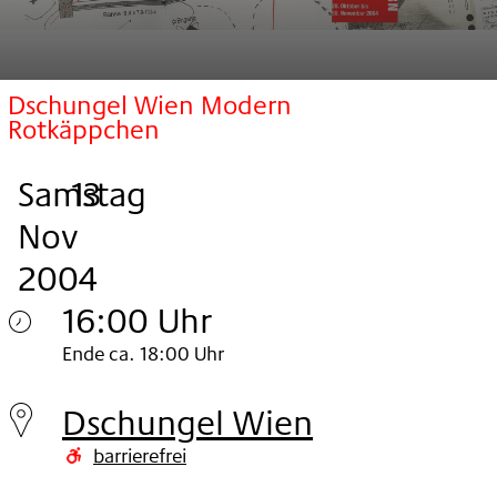
Dschungel Wien Modern
Rotkäppchen
Samstag
,
.
.
13
Nov
2004
16:00 Uhr
Samstag
Ende ca. 18:00 Uhr
13.
Dschungel Wien
Nov
barrierefrei
2004