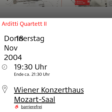
Arditti Quartett II
Donnerstag
,
.
.
18
Nov
2004
19:30 Uhr
Donnerstag
Ende ca. 21:30 Uhr
18.
Wiener Konzerthaus
Nov
Mozart-Saal
2004
barrierefrei