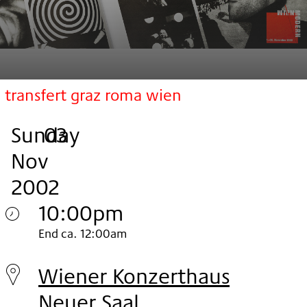
transfert graz roma wien
Sunday
,
.
.
03
Nov
2002
10:00pm
Sunday
End ca. 12:00am
03.
Wiener Konzerthaus
Nov
Neuer Saal