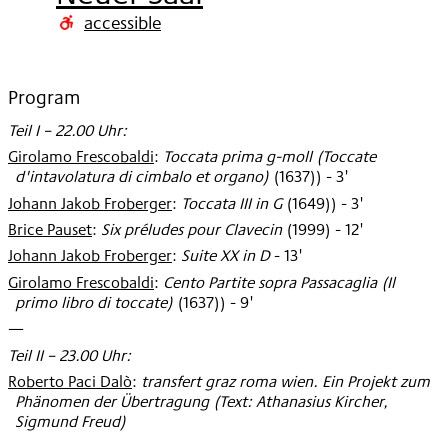
2002
accessible
Program
Teil I – 22.00 Uhr:
Girolamo Frescobaldi
:
Toccata prima g-moll (Toccate
d'intavolatura di cimbalo et organo)
(
1637)
)
- 3'
Johann Jakob Froberger
:
Toccata III in G
(
1649)
)
- 3'
Brice Pauset
:
Six préludes pour Clavecin
(
1999
)
- 12'
Johann Jakob Froberger
:
Suite XX in D
- 13'
Girolamo Frescobaldi
:
Cento Partite sopra Passacaglia (Il
primo libro di toccate)
(
1637)
)
- 9'
—
Teil II – 23.00 Uhr:
Roberto Paci Dalò
:
transfert graz roma wien. Ein Projekt zum
Phänomen der Übertragung (Text: Athanasius Kircher,
Sigmund Freud)