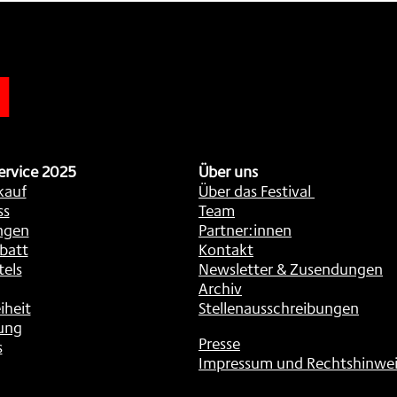
n
ervice 2025
Über uns
kauf
Über das Festival
ss
Team
ngen
Partner:innen
batt
Kontakt
tels
Newsletter & Zusendungen
Archiv
iheit
Stellenausschreibungen
ung
Presse
s
Impressum und Rechtshinwei