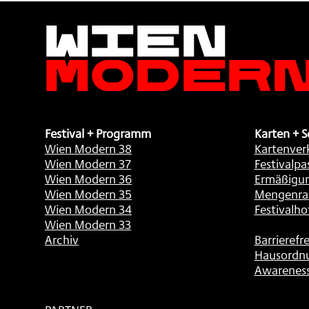
Wien
Moder
Festival + Programm
Karten + S
Wien Modern 38
Kartenver
Wien Modern 37
Festivalpa
Wien Modern 36
Ermäßigu
Wien Modern 35
Mengenra
Wien Modern 34
Festivalho
Wien Modern 33
Archiv
Barrierefre
Hausordn
Awarenes