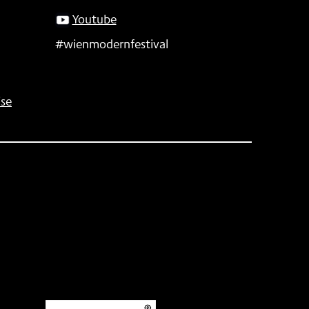
Youtube
#wienmodernfestival
se