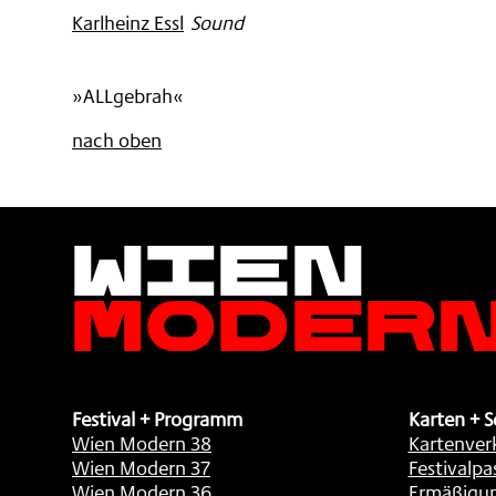
Karlheinz Essl
:
Sound
»ALLgebrah«
nach oben
Wien
Moder
Festival + Programm
Karten + S
Wien Modern 38
Kartenver
Wien Modern 37
Festivalpa
Wien Modern 36
Ermäßigu