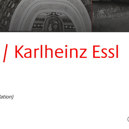
 / Karlheinz Essl
ation)