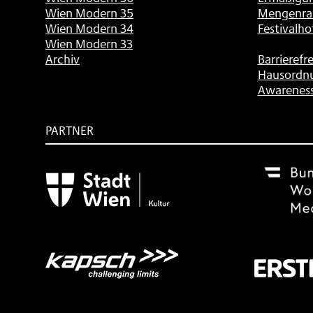
Wien Modern 35
Mengenra
Wien Modern 34
Festivalho
Wien Modern 33
Archiv
Barrierefre
Hausordn
Awarenes
PARTNER
Subventionsgeber
Festivalsponsor
Mit