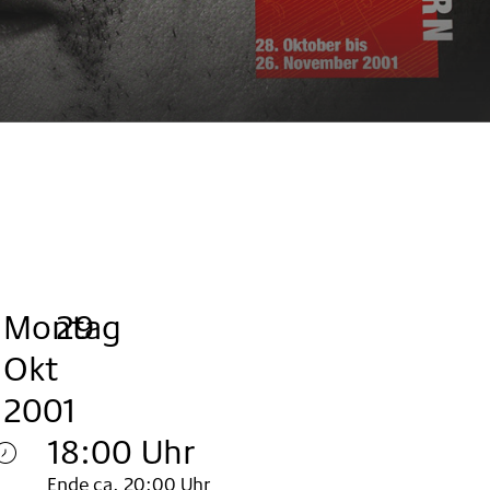
Montag
,
.
.
29
Okt
2001
18:00 Uhr
Ende ca. 20:00 Uhr