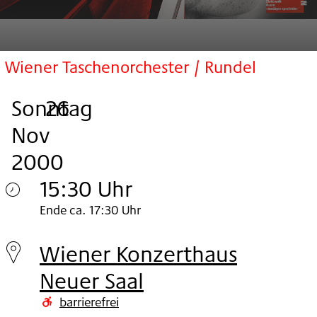
Wiener Taschenorchester / Rundel
Sonntag
,
.
.
26
Nov
2000
15:30 Uhr
Sonntag
Ende ca. 17:30 Uhr
26.
Wiener Konzerthaus
Nov
Neuer Saal
2000
barrierefrei