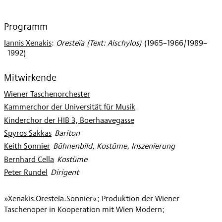
Programm
Iannis Xenakis
:
Oresteïa (Text: Aischylos)
(
1965–1966/1989–
1992
)
Mitwirkende
Wiener Taschenorchester
Kammerchor der Universität für Musik
Kinderchor der HIB 3, Boerhaavegasse
Spyros Sakkas
:
Bariton
Keith Sonnier
:
Bühnenbild, Kostüme, Inszenierung
Bernhard Cella
:
Kostüme
Peter Rundel
:
Dirigent
»Xenakis.Oresteïa.Sonnier«; Produktion der Wiener
Taschenoper in Kooperation mit Wien Modern;