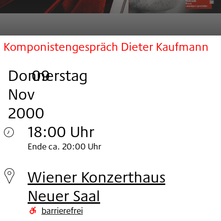
Komponistengespräch Dieter Kaufmann
Donnerstag
,
.
.
09
Nov
2000
18:00 Uhr
Donnerstag
Ende ca. 20:00 Uhr
09.
Wiener Konzerthaus
Nov
Neuer Saal
2000
barrierefrei