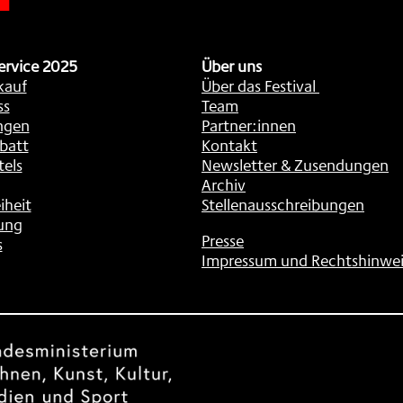
ervice 2025
Über uns
kauf
Über das Festival
ss
Team
ngen
Partner:innen
batt
Kontakt
tels
Newsletter & Zusendungen
Archiv
iheit
Stellenausschreibungen
ung
Presse
s
Impressum und Rechtshinwei