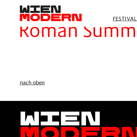
springen
Filter
FESTIVA
Roman Summ
nach oben
Wien
Moder