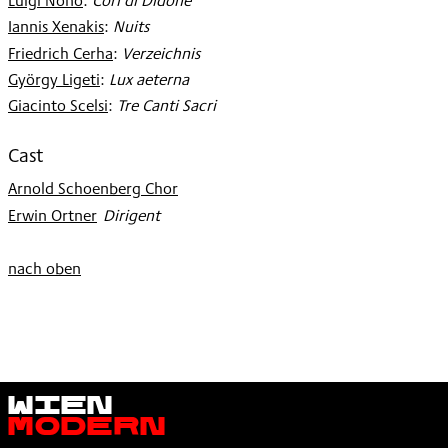
Luigi Nono
:
Cori di Didone
1997
Iannis Xenakis
:
Nuits
Friedrich Cerha
:
Verzeichnis
György Ligeti
:
Lux aeterna
Giacinto Scelsi
:
Tre Canti Sacri
Cast
Arnold Schoenberg Chor
Erwin Ortner
:
Dirigent
nach oben
Wien
Modern