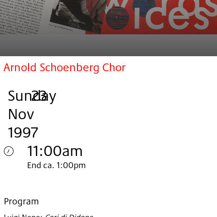
Arnold Schoenberg Chor
Sunday
,
.
.
23
Nov
1997
11:00am
Sunday
End ca. 1:00pm
23.
Nov
Program