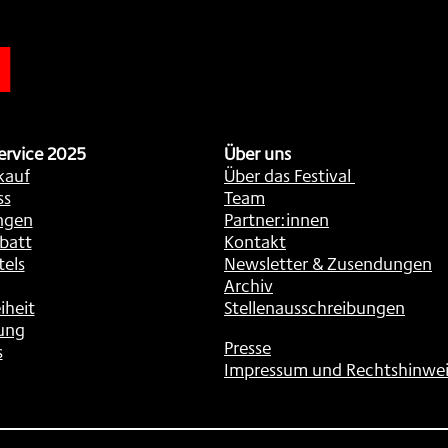
n
ervice 2025
Über uns
kauf
Über das Festival
ss
Team
ngen
Partner:innen
batt
Kontakt
tels
Newsletter & Zusendungen
Archiv
iheit
Stellenausschreibungen
ung
Presse
s
Impressum und Rechtshinwei