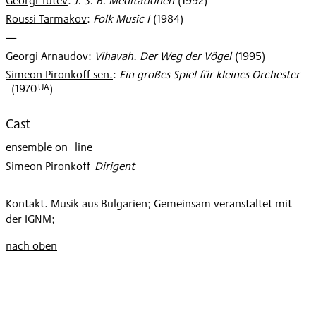
Georgi Tutev
:
J. S. B. Meditationen
(
1992
)
1995
Roussi Tarmakov
:
Folk Music I
(
1984
)
—
Georgi Arnaudov
:
Vihavah. Der Weg der Vögel
(
1995
)
Simeon Pironkoff sen.
:
Ein großes Spiel für kleines Orchester
UA
(
1970
)
Cast
ensemble on_line
Simeon Pironkoff
:
Dirigent
Kontakt. Musik aus Bulgarien; Gemeinsam veranstaltet mit
der IGNM;
nach oben