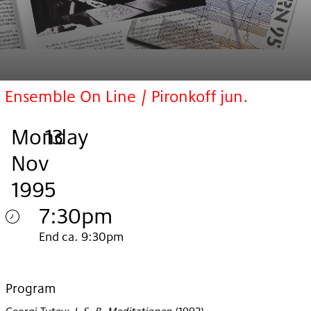
Ensemble On Line / Pironkoff jun.
Monday
,
.
.
13
Nov
1995
7:30pm
Monday
End ca. 9:30pm
13.
Nov
Program