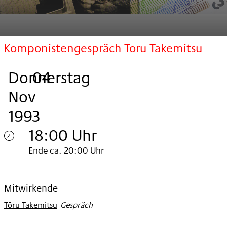
Komponistengespräch Toru Takemitsu
Donnerstag
,
.
.
04
Nov
1993
18:00 Uhr
Donnerstag
Ende ca. 20:00 Uhr
04.
Nov
Mitwirkende
Tōru Takemitsu
:
Gespräch
1993