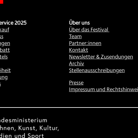
ervice 2025
Über uns
kauf
Über das Festival
ss
Team
ngen
Partner:innen
batt
Kontakt
tels
Newsletter & Zusendungen
Archiv
iheit
Stellenausschreibungen
ung
Presse
s
Impressum und Rechtshinwei