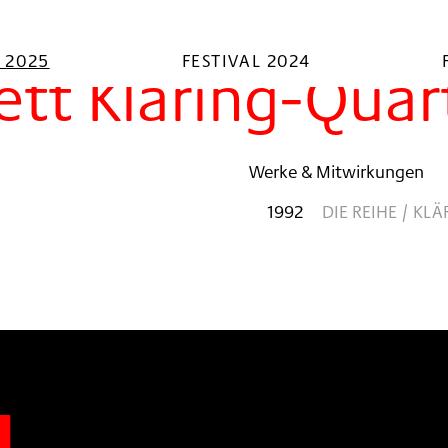
L 2025
FESTIVAL 2024
ett Kläring-Quar
Werke & Mitwirkungen
1992
DIE REIHE / KL
n