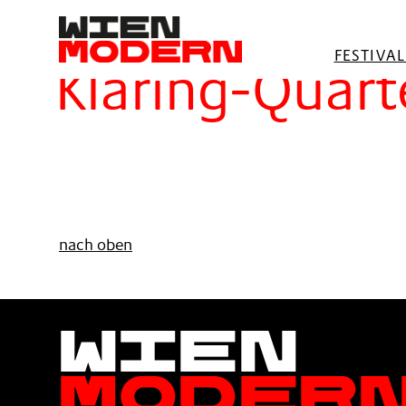
springen
Filter
FESTIVA
Kläring-Quart
nach oben
Wien
Moder