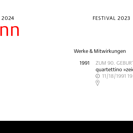
 2024
FESTIVAL 2023
ann
Werke & Mitwirkungen
1991
ZUM 90. GEBURT
quartettino »ze
11/18/1991 1
,