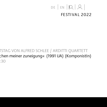
DE
EN
FESTIVAL 2022
FESTIVAL
2022
CALENDAR
VENUES
STAG VON ALFRED SCHLEE / ARDITTI QUARTETT
ichen meiner zuneigung«
(
1991
UA
)
(KomponistIn)
9:30