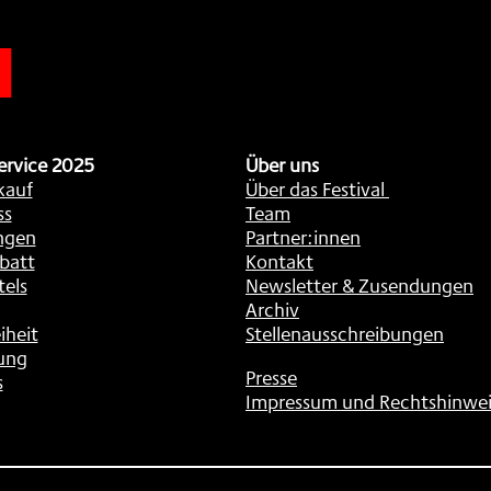
n
ervice 2025
Über uns
kauf
Über das Festival
ss
Team
ngen
Partner:innen
batt
Kontakt
tels
Newsletter & Zusendungen
Archiv
iheit
Stellenausschreibungen
ung
Presse
s
Impressum und Rechtshinwei