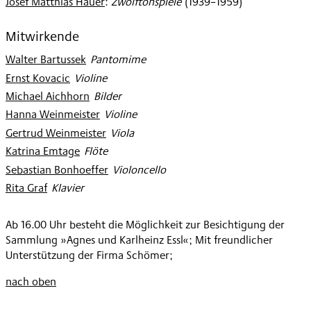
Josef Matthias Hauer
:
Zwölftonspiele
(
1939–1959
)
Mitwirkende
Walter Bartussek
:
Pantomime
Ernst Kovacic
:
Violine
Michael Aichhorn
:
Bilder
Hanna Weinmeister
:
Violine
Gertrud Weinmeister
:
Viola
Katrina Emtage
:
Flöte
Sebastian Bonhoeffer
:
Violoncello
Rita Graf
:
Klavier
Ab 16.00 Uhr besteht die Möglichkeit zur Besichtigung der
Sammlung »Agnes und Karlheinz Essl«; Mit freundlicher
Unterstützung der Firma Schömer;
nach oben