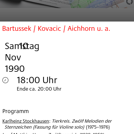
Bartussek / Kovacic / Aichhorn u. a.
Samstag
,
.
.
10
Nov
1990
18:00 Uhr
Samstag
Ende ca. 20:00 Uhr
10.
Nov
Programm
Karlheinz Stockhausen
:
Tierkreis. Zwölf Melodien der
1990
Sternzeichen (Fassung für Violine solo)
(
1975–1976
)