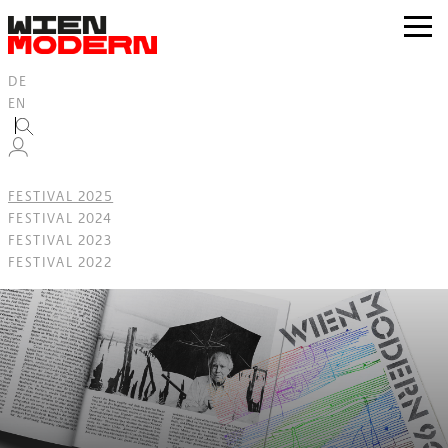
Inhalt
springen
zur
Navig
DE
EN
FESTIVAL 2025
FESTIVAL 2024
FESTIVAL 2023
FESTIVAL 2022