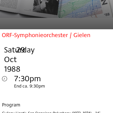
ORF-Symphonieorchester / Gielen
Saturday
,
.
.
29
Oct
1988
7:30pm
Saturday
End ca. 9:30pm
29.
Oct
Program