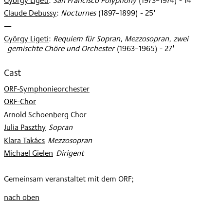
György Ligeti
:
San Francisco Polyphony
(
1973–1974
)
- 14'
1988
Claude Debussy
:
Nocturnes
(
1897–1899
)
- 25'
—
György Ligeti
:
Requiem für Sopran, Mezzosopran, zwei
gemischte Chöre und Orchester
(
1963–1965
)
- 27'
Cast
ORF-Symphonieorchester
ORF-Chor
Arnold Schoenberg Chor
Julia Paszthy
:
Sopran
Klara Takács
:
Mezzosopran
Michael Gielen
:
Dirigent
Gemeinsam veranstaltet mit dem ORF;
nach oben