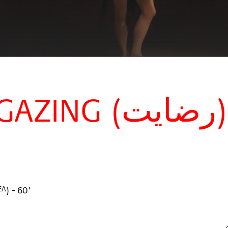
LABOUR: SUNGAZING (ایت
)
- 60'
EA