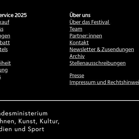
ervice 2025
Über uns
kauf
Über das Festival
ss
Team
ngen
Partner:innen
batt
Kontakt
tels
Newsletter & Zusendungen
Archiv
iheit
Stellenausschreibungen
ung
Presse
s
Impressum und Rechtshinwei