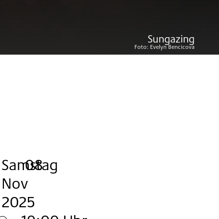
Sungazing
Foto:
Evelyn Bencicova
رض)
Samstag
,
.
.
08
Nov
2025