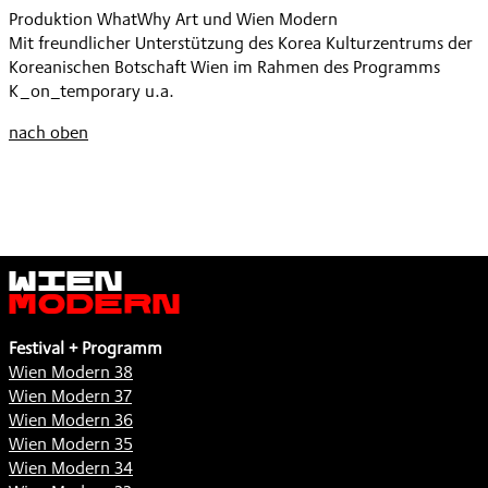
ONE
Produktion WhatWhy Art und Wien Modern
ONE
,
Mit freundlicher Unterstützung des Korea Kulturzentrums der
,
Koreanischen Botschaft Wien im Rahmen des Programms
K_on_temporary u.a.
nach oben
Wien
Modern
Festival + Programm
Wien Modern 38
Wien Modern 37
Wien Modern 36
Wien Modern 35
Wien Modern 34