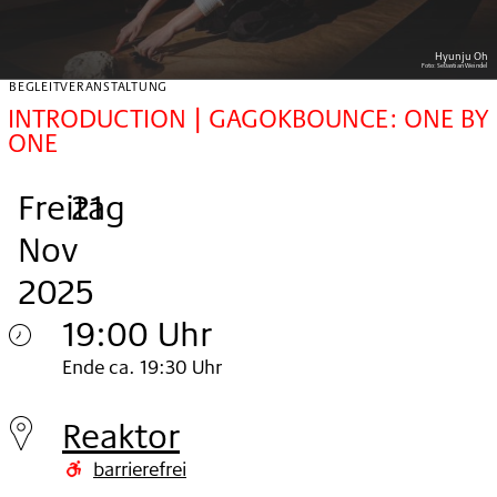
Hyunju Oh
Foto:
Sebastian Weindel
BEGLEITVERANSTALTUNG
INTRODUCTION | GAGOKBOUNCE: ONE BY
ONE
Freitag
,
.
.
21
Nov
2025
19:00 Uhr
Freitag
Ende ca. 19:30 Uhr
21.
Reaktor
Nov
barrierefrei