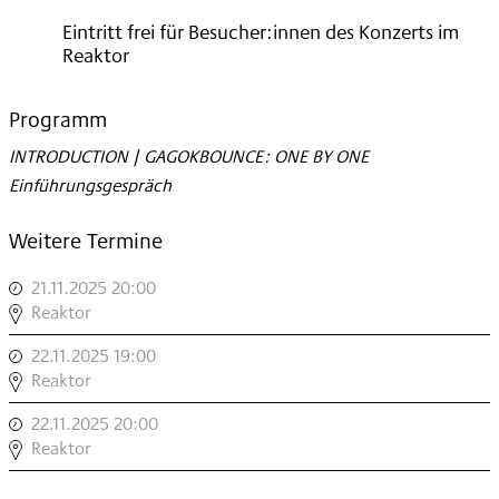
2025
Eintritt frei für Besucher:innen des Konzerts im
Reaktor
Programm
INTRODUCTION | GAGOKBOUNCE: ONE BY ONE
Einführungsgespräch
Weitere Termine
21.11.2025 20:00
,
GAGOKBOUNCE:
Reaktor
ONE
22.11.2025 19:00
,
BY
INTRODUCTION
Reaktor
ONE
|
,
22.11.2025 20:00
,
GAGOKBOUNCE:
GAGOKBOUNCE:
Reaktor
ONE
ONE
BY
BY