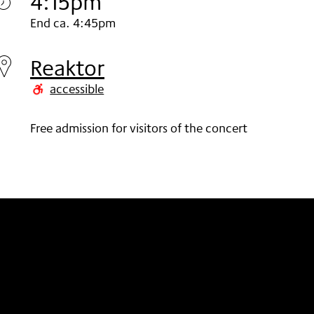
4:15pm
Saturday
End ca. 4:45pm
29.
Reaktor
Nov
accessible
2025
Free admission for visitors of the concert