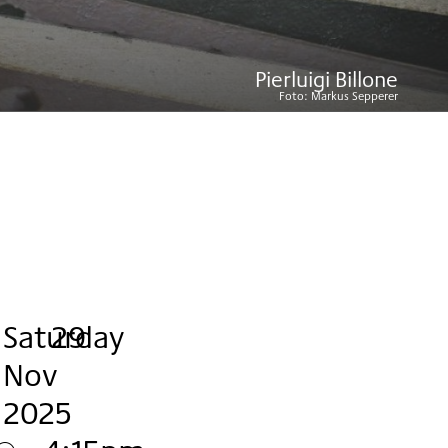
Pierluigi Billone
Foto:
Markus Sepperer
Saturday
,
.
.
29
Nov
2025