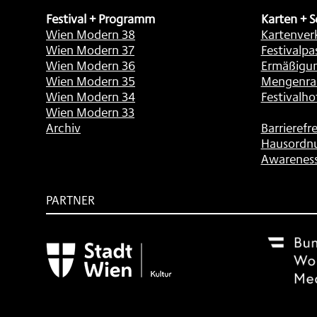
Festival + Programm
Karten + S
Wien Modern 38
Kartenver
Wien Modern 37
Festivalpa
Wien Modern 36
Ermäßigu
Wien Modern 35
Mengenra
Wien Modern 34
Festivalho
Wien Modern 33
Archiv
Barrierefre
Hausordn
Awarenes
PARTNER
Subventionsgeber
Festivalsponsor