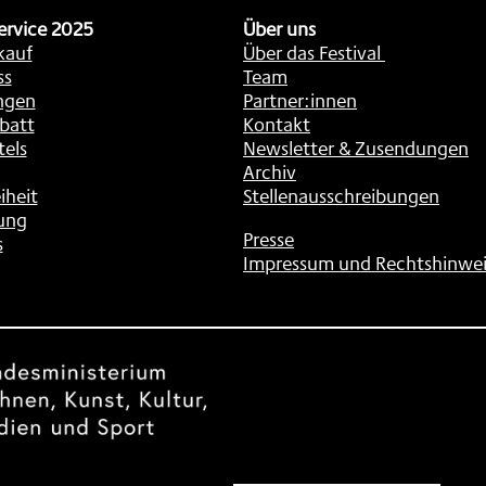
ervice 2025
Über uns
kauf
Über das Festival
ss
Team
ngen
Partner:innen
batt
Kontakt
tels
Newsletter & Zusendungen
Archiv
iheit
Stellenausschreibungen
ung
Presse
s
Impressum und Rechtshinwei