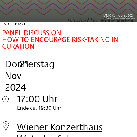
IAMIC Conference 2024
Foto:
mica music austria Regina Fisch
IM GESPRÄCH
PANEL DISCUSSION
HOW TO ENCOURAGE RISK-TAKING IN
CURATION
Donnerstag
,
.
.
21
Nov
2024
17:00 Uhr
Donnerstag
Ende ca. 19:30 Uhr
21.
Wiener Konzerthaus
Nov