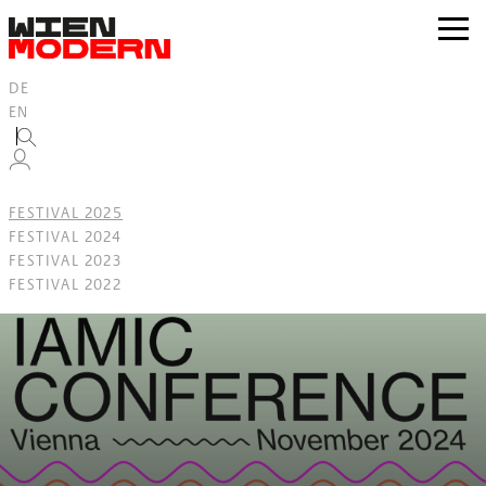
Inhalt
springen
zur
Navig
DE
EN
FESTIVAL 2025
FESTIVAL 2024
FESTIVAL 2023
FESTIVAL 2022