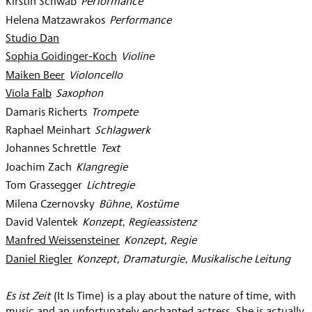
Kirstin Schwab
:
Performance
Helena Matzawrakos
:
Performance
Studio Dan
Sophia Goidinger-Koch
:
Violine
Maiken Beer
:
Violoncello
Viola Falb
:
Saxophon
Damaris Richerts
:
Trompete
Raphael Meinhart
:
Schlagwerk
Johannes Schrettle
:
Text
Joachim Zach
:
Klangregie
Tom Grassegger
:
Lichtregie
Milena Czernovsky
:
Bühne, Kostüme
David Valentek
:
Konzept, Regieassistenz
Manfred Weissensteiner
:
Konzept, Regie
Daniel Riegler
:
Konzept, Dramaturgie, Musikalische Leitung
Es ist Zeit
(It Is Time) is a play about the nature of time, with
music and an unfortunately enchanted actress. She is actually