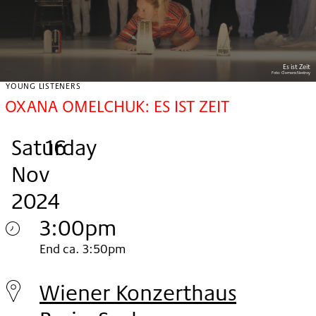
Es ist Zeit
Foto:
Clemens Nestroy
YOUNG LISTENERS
OXANA OMELCHUK: ES IST ZEIT
Saturday
,
.
.
16
Nov
2024
3:00pm
Saturday
End ca. 3:50pm
16.
Wiener Konzerthaus
Nov