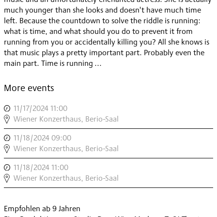
much younger than she looks and doesn't have much time
left. Because the countdown to solve the riddle is running:
what is time, and what should you do to prevent it from
running from you or accidentally killing you? All she knows is
that music plays a pretty important part. Probably even the
main part. Time is running ...
More events
11/17/2024 11:00
,
OXANA
Wiener Konzerthaus, Berio-Saal
OMELCHUK:
11/18/2024 09:00
,
ES
OXANA
Wiener Konzerthaus, Berio-Saal
IST
OMELCHUK:
ZEIT
11/18/2024 11:00
,
ES
,
OXANA
Wiener Konzerthaus, Berio-Saal
IST
OMELCHUK:
ZEIT
ES
SCHULKONZERT
Empfohlen ab 9 Jahren
IST
,