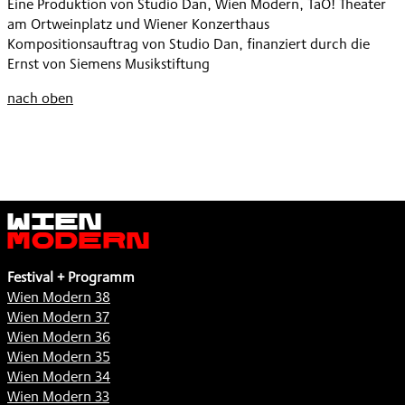
Eine Produktion von Studio Dan, Wien Modern, TaO! Theater
ZEIT
am Ortweinplatz und Wiener Konzerthaus
SCHULKONZERT
Kompositionsauftrag von Studio Dan, finanziert durch die
,
Ernst von Siemens Musikstiftung
nach oben
Wien
Modern
Festival + Programm
Wien Modern 38
Wien Modern 37
Wien Modern 36
Wien Modern 35
Wien Modern 34
Wien Modern 33