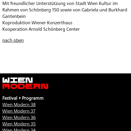
,
Mit freundlicher Unterstützung von Stadt Wien Kultur im
2
WITH
Rahmen von Schönberg 150 sowie von Gabriela und Burkhard
DOUBLE
ARNOLD
Gantenbein
PORTRAIT
,
Koproduktion Wiener Konzerthaus
WITH
Kooperation Arnold Schönberg Center
ARNOLD
,
nach oben
Wien
Modern
Festival + Programm
Wien Modern 38
Wien Modern 37
Wien Modern 36
Wien Modern 35
Wien Modern 34