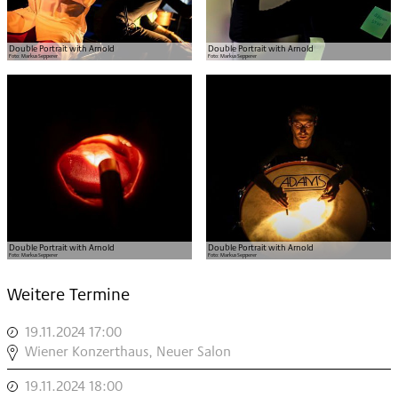
Double Portrait with Arnold
Double Portrait with Arnold
Foto:
Markus Sepperer
Foto:
Markus Sepperer
Double Portrait with Arnold
Double Portrait with Arnold
Foto:
Markus Sepperer
Foto:
Markus Sepperer
Weitere Termine
19.11.2024 17:00
,
MANOS
Wiener Konzerthaus, Neuer Salon
TSANGARIS:
19.11.2024 18:00
,
ARNOLD