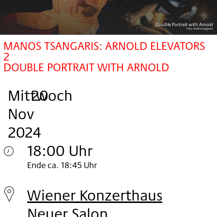
Double Portrait with Arnold
Foto:
Markus Sepperer
MANOS TSANGARIS: ARNOLD ELEVATORS
2
DOUBLE PORTRAIT WITH ARNOLD
Mittwoch
,
.
.
20
Nov
2024
18:00 Uhr
Mittwoch
Ende ca. 18:45 Uhr
20.
Wiener Konzerthaus
Nov
Neuer Salon