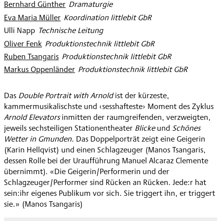
Bernhard Günther
:
Dramaturgie
Eva Maria Müller
:
Koordination littlebit GbR
Ulli Napp
:
Technische Leitung
Oliver Fenk
:
Produktionstechnik littlebit GbR
Ruben Tsangaris
:
Produktionstechnik littlebit GbR
Markus Oppenländer
:
Produktionstechnik littlebit GbR
Das
Double Portrait with Arnold
ist der kürzeste,
kammermusikalischste und ‹sesshafteste› Moment des Zyklus
Arnold Elevators
inmitten der raumgreifenden, verzweigten,
jeweils sechsteiligen Stationentheater
Blicke
und
Schönes
Wetter in Gmunden
. Das Doppelporträt zeigt eine Geigerin
(Karin Hellqvist) und einen Schlagzeuger (Manos Tsangaris,
dessen Rolle bei der Uraufführung Manuel Alcaraz Clemente
übernimmt). «Die Geigerin/Performerin und der
Schlagzeuger/Performer sind Rücken an Rücken. Jede:r hat
sein:ihr eigenes Publikum vor sich. Sie triggert ihn, er triggert
sie.» (Manos Tsangaris)