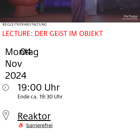
Die Puppe
Foto:
Barbara Palffy
BEGLEITVERANSTALTUNG
LECTURE: DER GEIST IM OBJEKT
Montag
,
.
.
04
Nov
2024
19:00 Uhr
Montag
Ende ca. 19:30 Uhr
04.
Reaktor
Nov
barrierefrei
2024