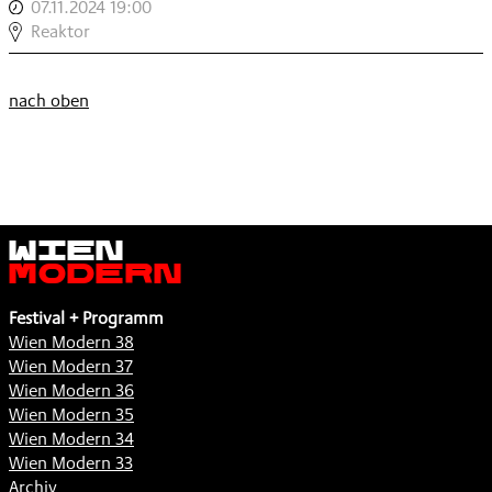
07.11.2024 19:00
,
GEIST
,
LECTURE:
Reaktor
IM
DER
OBJEKT
GEIST
,
nach oben
IM
OBJEKT
,
Wien
Modern
Festival + Programm
Wien Modern 38
Wien Modern 37
Wien Modern 36
Wien Modern 35
Wien Modern 34
Wien Modern 33
Archiv