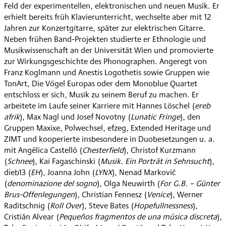
Feld der experimentellen, elektronischen und neuen Musik. Er
erhielt bereits früh Klavierunterricht, wechselte aber mit 12
Jahren zur Konzertgitarre, später zur elektrischen Gitarre.
Neben frühen Band-Projekten studierte er Ethnologie und
Musikwissenschaft an der Universität Wien und promovierte
zur Wirkungsgeschichte des Phonographen. Angeregt von
Franz Koglmann und Anestis Logothetis sowie Gruppen wie
TonArt, Die Vögel Europas oder dem Monoblue Quartet
entschloss er sich, Musik zu seinem Beruf zu machen. Er
arbeitete im Laufe seiner Karriere mit Hannes Löschel (
ereb
afrik
), Max Nagl und Josef Novotny (
Lunatic Fringe
), den
Gruppen Maxixe, Polwechsel, efzeg, Extended Heritage und
ZIMT und kooperierte insbesondere in Duobesetzungen u. a.
mit Angélica Castelló (
Chesterfield
), Christof Kurzmann
(
Schnee
), Kai Fagaschinski (
Musik. Ein Porträt in Sehnsucht
),
dieb13 (
EH
), Joanna John (
LYNX
), Nenad Marković
(
denominazione del sogno
), Olga Neuwirth (
For G.B. – Günter
Brus-Offenlegungen
), Christian Fennesz (
Venice
), Werner
Raditschnig (
Roll Over
), Steve Bates (
Hopefullnessness
),
Cristián Alvear (
Pequeños fragmentos de una música discreta
),