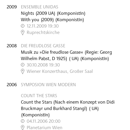
2009
ENSEMBLE UNIDAS
Nights
(
2009
UA
)
(KomponistIn)
With you
(
2009
)
(KomponistIn)
12.11.2009 19:30
,
Ruprechtskirche
2008
DIE FREUDLOSE GASSE
Musik zu »Die freudlose Gasse« (Regie: Georg
Wilhelm Pabst, D 1925)
(
UA
)
(KomponistIn)
30.10.2008 19:30
,
Wiener Konzerthaus, Großer Saal
2006
SYMPOSION WIEN MODERN
COUNT THE STARS
Count the Stars (Nach einem Konzept von Didi
Bruckmayr und Burkhard Stangl)
(
UA
)
(KomponistIn)
04.11.2006 20:00
,
Planetarium Wien