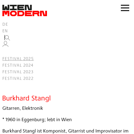
Inhalt
springen
zur
Navig
DE
EN
FESTIVAL 2025
FESTIVAL 2024
FESTIVAL 2023
FESTIVAL 2022
Filter
Burkhard Stangl
Gitarren, Elektronik
* 1960 in Eggenburg; lebt in Wien
Burkhard Stangl ist Komponist, Gitarrist und Improvisator im