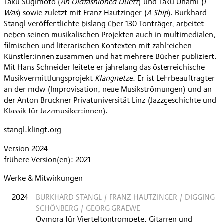
Taku Sugimoto (
An Oldfashioned Duett
) und Taku Unami (
I
Was
) sowie zuletzt mit Franz Hautzinger (
A Ship
). Burkhard
Stangl veröffentlichte bislang über 130 Tonträger, arbeitet
neben seinen musikalischen Projekten auch in multimedialen,
filmischen und literarischen Kontexten mit zahlreichen
Künstler:innen zusammen und hat mehrere Bücher publiziert.
Mit Hans Schneider leitete er jahrelang das österreichische
Musikvermittlungsprojekt
Klangnetze
. Er ist Lehrbeauftragter
an der mdw (Improvisation, neue Musikströmungen) und an
der Anton Bruckner Privatuniversität Linz (Jazzgeschichte und
Klassik für Jazzmusiker:innen).
stangl.klingt.org
Version 2024
frühere Version(en):
2021
Werke & Mitwirkungen
2024
BURKHARD STANGL / FRANZ HAUTZINGER / DIGGING
SCHÖNBERG / GEORG GRAEWE
Oymora für Vierteltontrompete, Gitarren und